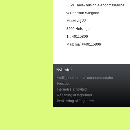
C. W. Have- hus og ejendomsservice
v/ Christian Wiegand
Musvitvej 22
3200 Helsinge
Tlf: 40115806
Mail: mail@40115806
Nyheder
Vedligeholdelse af udenomsarealer
Forside
Fjernelse af løvfald
Rensning af tagrender
Beskæring af frugttræer