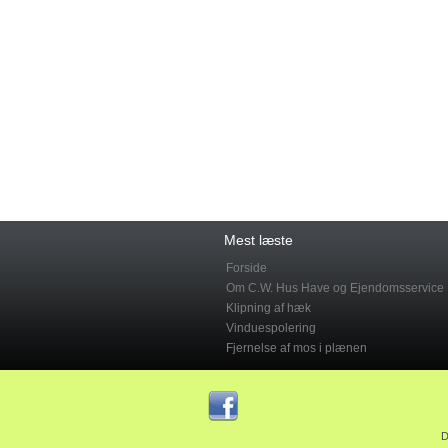
Mest læste
Forside
Om C.W. Hus Have og Ejendomsservice
Klipning af hæk
Vinduespolering
Fjernelse af mos i plænen
D