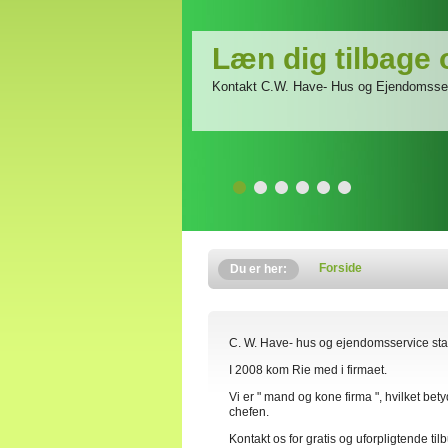
Læn dig tilbage
Kontakt C.W. Have- Hus og Ejendomsse
Forside
Du er her:
C. W. Have- hus og ejendomsservice star
I 2008 kom Rie med i firmaet.
Vi er " mand og kone firma ", hvilket bet
chefen.
Kontakt os for gratis og uforpligtende til