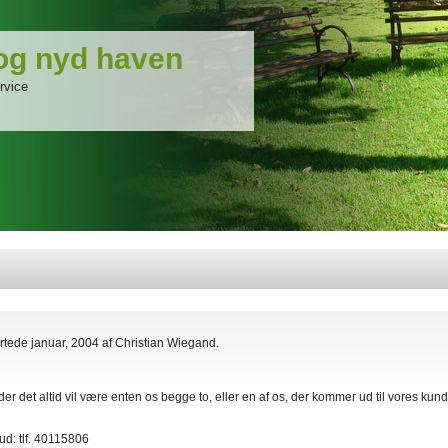
 og nyd haven
rvice
tede januar, 2004 af Christian Wiegand.
yder det altid vil være enten os begge to, eller en af os, der kommer ud til vores kun
bud: tlf. 40115806